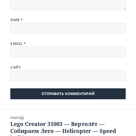
ИМЯ
*
EMAIL
*
САЙТ
Навигация
НАЗАД
по
Lego Creator 31003 — Вертолёт —
Предыдущая
записям
Собираем Лего — Helicopter — Speed
запись: